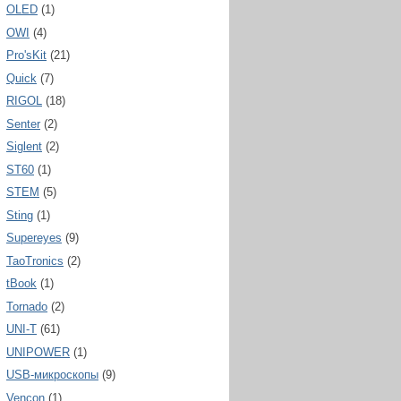
OLED
(1)
OWI
(4)
Pro'sKit
(21)
Quick
(7)
RIGOL
(18)
Senter
(2)
Siglent
(2)
ST60
(1)
STEM
(5)
Sting
(1)
Supereyes
(9)
TaoTronics
(2)
tBook
(1)
Tornado
(2)
UNI-T
(61)
UNIPOWER
(1)
USB-микроскопы
(9)
Vencon
(1)