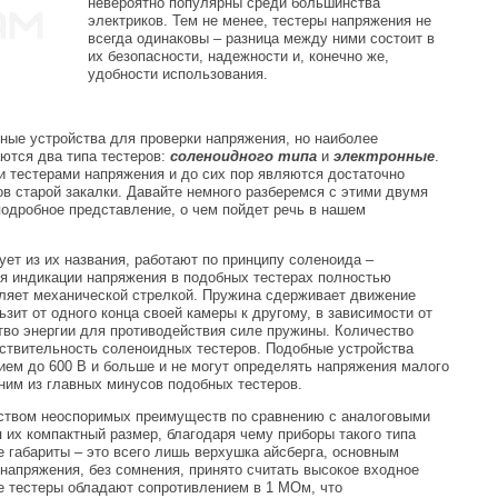
невероятно популярны среди большинства
электриков. Тем не менее, тестеры напряжения не
всегда одинаковы – разница между ними состоит в
их безопасности, надежности и, конечно же,
удобности использования.
ные устройства для проверки напряжения, но наиболее
ются два типа тестеров:
соленоидного типа
и
электронные
.
 тестерами напряжения и до сих пор являются достаточно
в старой закалки. Давайте немного разберемся с этими двумя
подробное представление, о чем пойдет речь в нашем
ует из их названия, работают по принципу соленоида –
ия индикации напряжения в подобных тестерах полностью
вляет механической стрелкой. Пружина сдерживает движение
зит от одного конца своей камеры к другому, в зависимости от
ство энергии для противодействия силе пружины. Количество
вствительность соленоидных тестеров. Подобные устройства
ием до 600 В и больше и не могут определять напряжения малого
дним из главных минусов подобных тестеров.
ством неоспоримых преимуществ по сравнению с аналоговыми
 их компактный размер, благодаря чему приборы такого типа
е габариты – это всего лишь верхушка айсберга, основным
напряжения, без сомнения, принято считать высокое входное
е тестеры обладают сопротивлением в 1 МОм, что