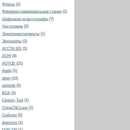
Флюсы
(1)
Фрезерно-гравировальные станки
(1)
Цифровые осциллографы
(7)
Частотомер
(2)
Электроинструменты
(1)
Эндоскопы
(2)
ACCTA 301
(1)
ACHI
(4)
AOYUE
(21)
Apple
(1)
atten
(10)
axiomet
(2)
BGA
(2)
Century Tool
(1)
ChinaCNCzone
(1)
Codyson
(5)
digimicro
(1)
DVP 730
(1)