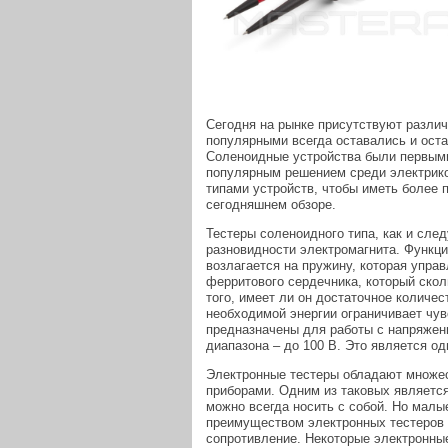
Сегодня на рынке присутствуют различ
популярными всегда оставались и оста
Соленоидные устройства были первыми
популярным решением среди электрико
типами устройств, чтобы иметь более 
сегодняшнем обзоре.
Тестеры соленоидного типа, как и след
разновидности электромагнита. Функц
возлагается на пружину, которая упра
ферритового сердечника, который сколь
того, имеет ли он достаточное количе
необходимой энергии ограничивает чу
предназначены для работы с напряжен
диапазона – до 100 В. Это является о
Электронные тестеры обладают множе
приборами. Одним из таковых является
можно всегда носить с собой. Но малы
преимуществом электронных тестеров 
сопротивление. Некоторые электронны