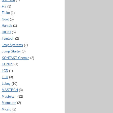
Flir
(3)
Fluke
(1)
Goot
(5)
Hantek
(1)
HIOKI
(6)
Ilsintech
(2)
Jovy Systems
(7)
Jump Starter
(3)
KONTAKT Chemie
(2)
KONUS
(1)
LCD
(1)
LED
(3)
Lukey
(10)
MASTECH
(3)
Masteram
(12)
Microsafe
(2)
Micsig
(2)