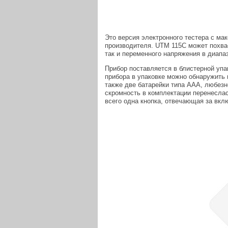
Это версия электронного тестера с ма
производителя. UTM 115C может похва
так и переменного напряжения в диапаз
Прибор поставляется в блистерной упа
прибора в упаковке можно обнаружить 
также две батарейки типа ААА, любезн
скромность в комплектации перенеслас
всего одна кнопка, отвечающая за вкл