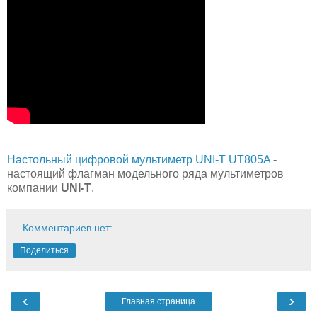
Настольный цифровой мультиметр UNI-T UT805A
-
настоящий флагман модельного ряда мультиметров
компании
UNI-T
.
Комментариев нет:
Поделиться
‹
›
Главная страница