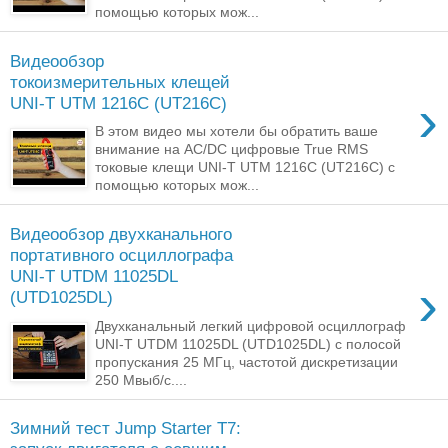
помощью которых мож...
Видеообзор
токоизмерительных клещей
›
UNI-T UTM 1216C (UT216C)
В этом видео мы хотели бы обратить ваше
внимание на AC/DC цифровые True RMS
токовые клещи UNI-T UTM 1216C (UT216C) с
помощью которых мож...
Видеообзор двухканального
портативного осциллографа
UNI-T UTDM 11025DL
›
(UTD1025DL)
Двухканальный легкий цифровой осциллограф
UNI-T UTDM 11025DL (UTD1025DL) с полосой
пропускания 25 МГц, частотой дискретизации
250 Мвыб/с....
Зимний тест Jump Starter T7: