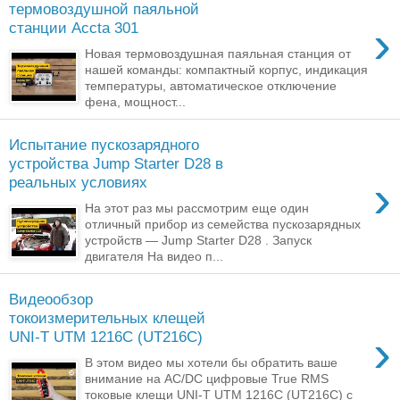
термовоздушной паяльной
›
станции Accta 301
Новая термовоздушная паяльная станция от
нашей команды: компактный корпус, индикация
температуры, автоматическое отключение
фена, мощност...
Испытание пускозарядного
устройства Jump Starter D28 в
›
реальных условиях
На этот раз мы рассмотрим еще один
отличный прибор из семейства пускозарядных
устройств — Jump Starter D28 . Запуск
двигателя На видео п...
Видеообзор
токоизмерительных клещей
›
UNI-T UTM 1216C (UT216C)
В этом видео мы хотели бы обратить ваше
внимание на AC/DC цифровые True RMS
токовые клещи UNI-T UTM 1216C (UT216C) с