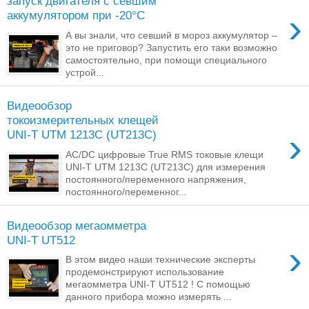
запуск двигателя с севшим
›
аккумулятором при -20°C
А вы знали, что севший в мороз аккумулятор –
это не приговор? Запустить его таки возможно
самостоятельно, при помощи специального
устрой...
Видеообзор
токоизмерительных клещей
›
UNI-T UTM 1213C (UT213C)
AC/DC цифровые True RMS токовые клещи
UNI-T UTM 1213C (UT213C) для измерения
постоянного/переменного напряжения,
постоянного/переменног...
Видеообзор мегаомметра
UNI-T UT512
›
В этом видео наши технические эксперты
продемонстрируют использование
мегаомметра UNI-T UT512 ! С помощью
данного прибора можно измерять ...