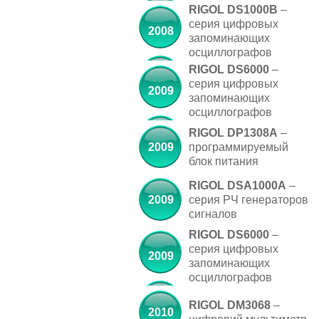
RIGOL DS1000B
–
серия цифровых
2008
запоминающих
осциллографов
RIGOL DS6000
–
серия цифровых
2009
запоминающих
осциллографов
RIGOL DP1308A
–
2009
программируемый
блок питания
RIGOL DSA1000A
–
2009
серия РЧ генераторов
сигналов
RIGOL DS6000
–
серия цифровых
2009
запоминающих
осциллографов
RIGOL DM3068
–
2010