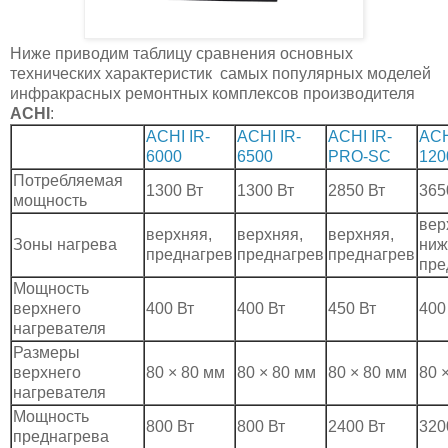
Ниже приводим таблицу сравнения основных
технических характеристик самых популярных моделей
инфракрасных ремонтных комплексов производителя
ACHI
:
ACHI IR-
ACHI IR-
ACHI IR-
ACH
6000
6500
PRO-SC
120
Потребляемая
1300 Вт
1300 Вт
2850 Вт
365
мощность
вер
верхняя,
верхняя,
верхняя,
Зоны нагрева
ниж
преднагрев
преднагрев
преднагрев
пре
Мощность
верхнего
400 Вт
400 Вт
450 Вт
400
нагревателя
Размеры
верхнего
80 × 80 мм
80 × 80 мм
80 × 80 мм
80 
нагревателя
Мощность
800 Вт
800 Вт
2400 Вт
320
преднагрева