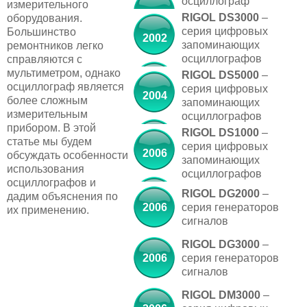
осциллограф
измерительного
RIGOL DS3000
–
оборудования.
серия цифровых
Большинство
2002
запоминающих
ремонтников легко
осциллографов
справляются с
мультиметром, однако
RIGOL DS5000
–
осциллограф является
серия цифровых
2004
более сложным
запоминающих
измерительным
осциллографов
прибором. В этой
RIGOL DS1000
–
статье мы будем
серия цифровых
2006
обсуждать особенности
запоминающих
использования
осциллографов
осциллографов и
RIGOL DG2000
–
дадим объяснения по
2006
серия генераторов
их применению.
сигналов
RIGOL DG3000
–
2006
серия генераторов
сигналов
RIGOL DM3000
–