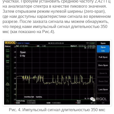
участках. Пробуем установить среднюю частоту 2,42 ГГц
на анализаторе спектра в качестве пикового значения.
Затем открываем режим нулевой ширины (zero-span),
где нам доступны характеристики сигнала во временном
разрезе. После захвата сигнала мы можем обнаружить,
что перед нами импульсный сигнал длительностью 350
мкс (как показано на Рис.4).
Рис. 4. Импульсный сигнал длительностью 350 мкс