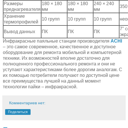
Размеры
180 × 180
180 × 180
240 × 240
350
преднагревателя
мм
мм
мм
Хранение
10 групп
10 групп
10 групп
нео
термопрофилей
7" 
Вывод данных
ПК
ПК
ПК
экр
Инфракрасные паяльные станции производителя
ACHI
– это самое современное, качественное и доступное
оборудование для ремонта мобильной и компьютерной
техники. Их возможностей вполне достаточно для
полноценного профессионального ремонта и они не
уступают характеристиками более дорогим аналогам. С
их помощью потребители получают по доступной цене
все преимущества лучшей на данный момент
технологии пайки – инфракрасной.
Комментариев нет:
Поделиться