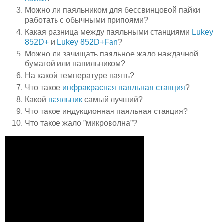
Можно ли паяльником для бессвинцовой пайки
работать с обычными припоями?
Какая разница между паяльными станциями
Lukey
852D+
и
Lukey 852D+Fan
?
Можно ли зачищать паяльное жало наждачной
бумагой или напильником?
На какой температуре паять?
Что такое
инфракрасная паяльная станция
?
Какой
паяльник
самый лучший?
Что такое индукционная паяльная станция?
Что такое жало ”микроволна”?