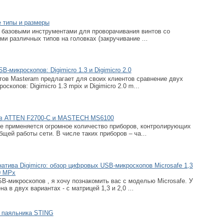
е типы и размеры
 базовыми инструментами для проворачивания винтов со
и различных типов на головках (закручивание ...
B-микроскопов: Digimicro 1.3 и Digimicro 2.0
тов Masteram предлагает для своих клиентов сравнение двух
копов: Digimicro 1.3 mpix и Digimicro 2.0 m...
ов ATTEN F2700-C и MASTECH MS6100
ке применяется огромное количество приборов, контролирующих
бщей работы сети. В числе таких приборов – ча...
атива Digimicro: обзор цифровых USB-микроскопов Microsafe 1,3
0 MPx
-микроскопов , я хочу познакомить вас с моделью Microsafe. У
а в двух вариантах - с матрицей 1,3 и 2,0 ...
 паяльника STING