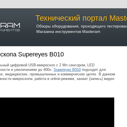
Технический портал Mast
Обзоры оборудования, проходящего тестирова
Магазина инструментов Masteram
скопа Supereyes B010
ьный цифровой USB-микроскоп с 2 Мп сенсором, LED
тности и увеличением до 400х.
Supereyes B010
подходит для
ых, медицинских, промышленных и коммерческих целях. В данном
ости микроскопа: работа в online-режиме, захват (запись) видео