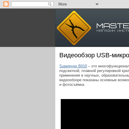
Видеообзор USB-микро
Supereyes B010
– это многофункционал
подсветкой, плавной регулировкой кра
применения в научных, образовательн
видеообзоре показаны основные возможн
и фотосъёмка.