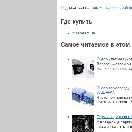
Подписаться на:
Комментарии к сообщ
Где купить
masteram.ua
Самое читаемое в этом
Обзор ультразвуко
Вопрос быстрой очи
машиностроения, эл
Обзор термовоздуш
852D+FAN
Часто при поиске 
похожих товаров. Р
Термовоздушная па
У владельца сервис
пространства, кто 