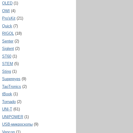
OLED
(1)
OWI
(4)
Pro'sKit
(21)
Quick
(7)
RIGOL
(18)
Senter
(2)
Siglent
(2)
ST60
(1)
STEM
(5)
Sting
(1)
Supereyes
(9)
TaoTronics
(2)
tBook
(1)
Tornado
(2)
UNI-T
(61)
UNIPOWER
(1)
USB-микроскопы
(9)
Vencon
(1)