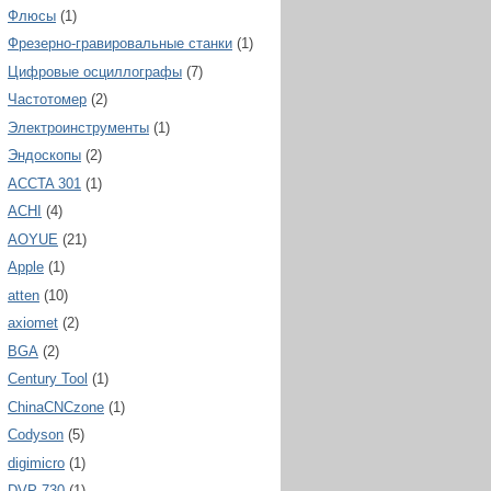
Флюсы
(1)
Фрезерно-гравировальные станки
(1)
Цифровые осциллографы
(7)
Частотомер
(2)
Электроинструменты
(1)
Эндоскопы
(2)
ACCTA 301
(1)
ACHI
(4)
AOYUE
(21)
Apple
(1)
atten
(10)
axiomet
(2)
BGA
(2)
Century Tool
(1)
ChinaCNCzone
(1)
Codyson
(5)
digimicro
(1)
DVP 730
(1)