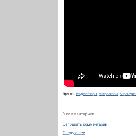
Ярлыки:
Видеообзоры
,
Микроскопы
,
Supereyes
0 комментариев:
Отправить комментарий
Следующее