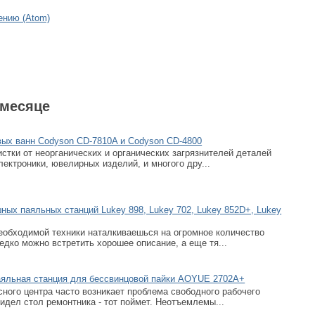
ению (Atom)
 месяце
вых ванн Codyson CD-7810A и Codyson CD-4800
стки от неорганических и органических загрязнителей деталей
ектроники, ювелирных изделий, и многого дру...
ных паяльных станций Lukey 898, Lukey 702, Lukey 852D+, Lukey
необходимой техники наталкиваешься на огромное количество
едко можно встретить хорошее описание, а еще тя...
яльная станция для бессвинцовой пайки AOYUE 2702A+
ного центра часто возникает проблема свободного рабочего
видел стол ремонтника - тот поймет. Неотъемлемы...