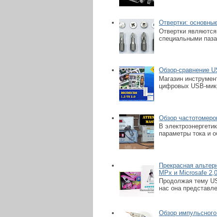
Отвертки: основны
Отвертки являются
специальными пазам
Обзор-сравнение US
Магазин инструмен
цифровых USB-микрос
Обзор частотомер
В электроэнергети
параметры тока и о
Прекрасная альтерн
MPx и Microsafe 2,
Продолжая тему USB
нас она представлен
Обзор импульсного