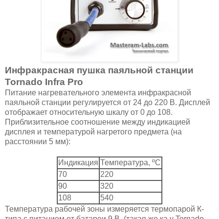
Инфракрасная пушка паяльной станции
Tornado Infra Pro
Питание нагревательного элемента инфракрасной
паяльной станции регулируется от 24 до 220 В. Дисплей
отображает относительную шкалу от 0 до 108.
Приблизительное соотношение между индикацией
дисплея и температурой нагретого предмета (на
расстоянии 5 мм):
Индикация
Температура, ºC
70
220
90
320
108
540
Температура рабочей зоны измеряется термопарой К-
типа с питанием от батареи 9 В. (такая же ка у Tornado