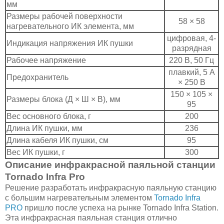
мм
Размеры рабочей поверхности
58 × 58
нагревательного ИК элемента, мм
цифровая, 4-
Индикация напряжения ИК пушки
разрядная
Рабочее напряжение
220 В, 50 Гц
плавкий, 5 А
Предохранитель
× 250 В
150 × 105 ×
Размеры блока (Д × Ш × В), мм
95
Вес основного блока, г
200
Длина ИК пушки, мм
236
Длина кабеля ИК пушки, см
95
Вес ИК пушки, г
300
Описание инфракрасной паяльной станции
Tornado Infra Pro
Решение разработать инфракрасную паяльную станцию
с большим нагревательным элементом
Tornado Infra
PRO
пришло после успеха на рынке Tornado Infra Station.
Эта инфракрасная паяльная станция отлично